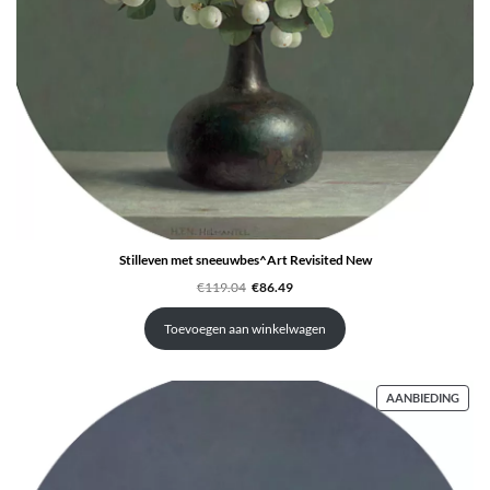
Stilleven met sneeuwbes^Art Revisited New
Oorspronkelijke
Huidige
€
119.04
€
86.49
prijs
prijs
was:
is:
€119.04.
€86.49.
Toevoegen aan winkelwagen
PRO
AANBIEDING
IN
DE
UITV