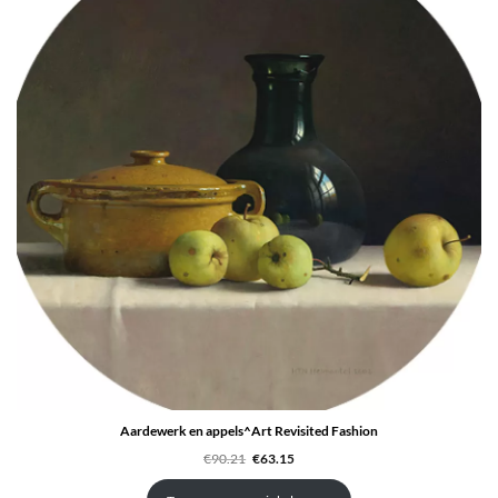
UITV
Aardewerk en appels^Art Revisited Fashion
Oorspronkelijke
Huidige
€
90.21
€
63.15
prijs
prijs
was:
is:
€90.21.
€63.15.