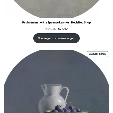
Pruimen met witte Spaanse kan^Art Revisited Shop
Oorspronkelijke
Huidige
€
147.87
€
74.40
prijs
prijs
was:
is:
€147.87.
€74.40.
Toevoegen aan winkelwagen
PRO
AANBIEDING
IN
DE
UITV