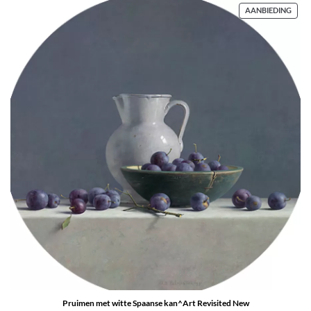
PRO
AANBIEDING
IN
DE
UITV
Pruimen met witte Spaanse kan^Art Revisited New