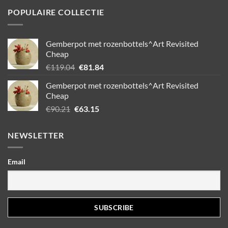
POPULAIRE COLLECTIE
Gemberpot met rozenbottels^Art Revisited
Cheap
Oorspronkelijke
Huidige
€
119.04
€
81.84
prijs
prijs
Gemberpot met rozenbottels^Art Revisited
was:
is:
Cheap
€119.04.
€81.84.
Oorspronkelijke
Huidige
€
90.21
€
63.15
prijs
prijs
was:
is:
NEWSLETTER
€90.21.
€63.15.
Email