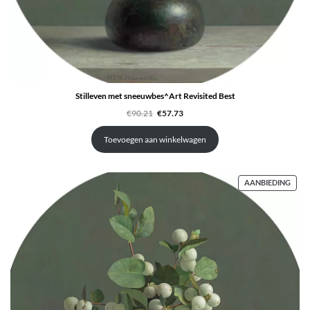
Stilleven met sneeuwbes^Art Revisited Best
Oorspronkelijke
Huidige
€
90.21
€
57.73
prijs
prijs
was:
is:
€90.21.
€57.73.
Toevoegen aan winkelwagen
PRO
AANBIEDING
IN
DE
UITV