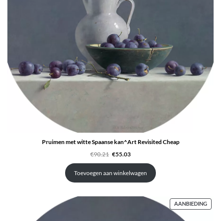
Pruimen met witte Spaanse kan^Art Revisited Cheap
Oorspronkelijke
Huidige
€
90.21
€
55.03
prijs
prijs
was:
is:
€90.21.
€55.03.
Toevoegen aan winkelwagen
PRO
AANBIEDING
IN
DE