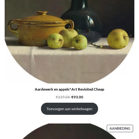
Aardewerk en appels^Art Revisited Cheap
Oorspronkelijke
Huidige
€
119.04
€
93.00
prijs
prijs
was:
is:
€119.04.
€93.00.
Toevoegen aan winkelwagen
PRO
AANBIEDING
IN
DE