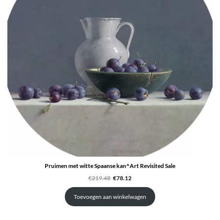
Pruimen met witte Spaanse kan^Art Revisited Sale
Oorspronkelijke
Huidige
€
219.48
€
78.12
prijs
prijs
was:
is:
€219.48.
€78.12.
Toevoegen aan winkelwagen