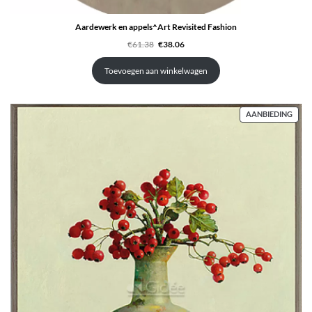
Aardewerk en appels^Art Revisited Fashion
Oorspronkelijke
Huidige
€
61.38
€
38.06
prijs
prijs
was:
is:
€61.38.
€38.06.
Toevoegen aan winkelwagen
PRO
AANBIEDING
IN
DE
UITV