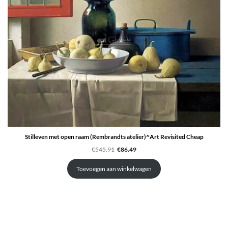
Stilleven met open raam (Rembrandts atelier)^Art Revisited Cheap
Oorspronkelijke
Huidige
€
545.91
€
86.49
prijs
prijs
was:
is:
€545.91.
€86.49.
Toevoegen aan winkelwagen