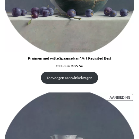
Pruimen met witte Spaanse kan^Art Revisited Best
Oorspronkelijke
Huidige
€
119.04
€
85.56
prijs
prijs
was:
is:
€119.04.
€85.56.
Toevoegen aan winkelwagen
PRO
AANBIEDING
IN
DE
UITV