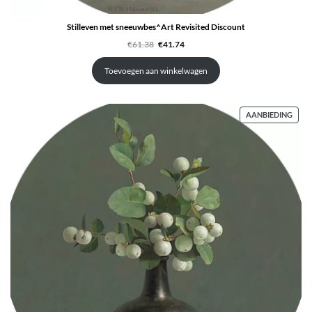
Stilleven met sneeuwbes^Art Revisited Discount
Oorspronkelijke
Huidige
€
61.38
€
41.74
prijs
prijs
was:
is:
€61.38.
€41.74.
Toevoegen aan winkelwagen
PRO
AANBIEDING
IN
DE
UITV