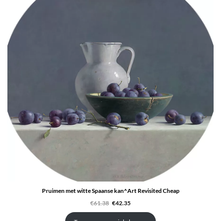
UITV
Pruimen met witte Spaanse kan^Art Revisited Cheap
Oorspronkelijke
Huidige
€
61.38
€
42.35
prijs
prijs
was:
is:
€61.38.
€42.35.