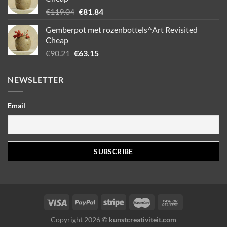
Oorspronkelijke
Huidige
€
119.04
€
81.84
prijs
prijs
Gemberpot met rozenbottels^Art Revisited
was:
is:
Cheap
€119.04.
€81.84.
Oorspronkelijke
Huidige
€
90.21
€
63.15
prijs
prijs
was:
is:
NEWSLETTER
€90.21.
€63.15.
Email
Copyright 2026 ©
kunstcreativiteit.com