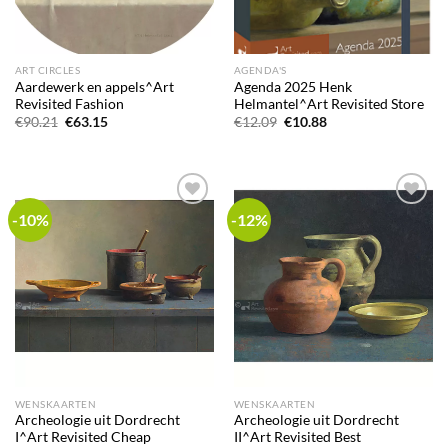
ART CIRCLES
AGENDA'S
Aardewerk en appels^Art
Agenda 2025 Henk
Revisited Fashion
Helmantel^Art Revisited Store
Oorspronkelijke
Huidige
Oorspronkelijke
Huidige
€
90.21
€
63.15
€
12.09
€
10.88
prijs
prijs
prijs
prijs
was:
is:
was:
is:
€90.21.
€63.15.
€12.09.
€10.88.
-10%
-12%
Add to
Add to
wishlist
wishlist
WENSKAARTEN
WENSKAARTEN
Archeologie uit Dordrecht
Archeologie uit Dordrecht
I^Art Revisited Cheap
II^Art Revisited Best