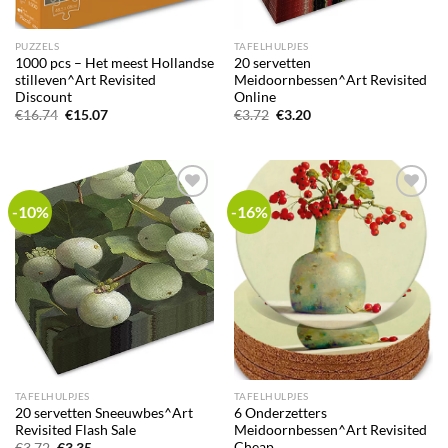
PUZZELS
TAFELHULPJES
1000 pcs – Het meest Hollandse
20 servetten
stilleven^Art Revisited
Meidoornbessen^Art Revisited
Discount
Online
Oorspronkelijke
Huidige
Oorspronkelijke
Huidige
€
16.74
€
15.07
€
3.72
€
3.20
prijs
prijs
prijs
prijs
was:
is:
was:
is:
€16.74.
€15.07.
€3.72.
€3.20.
-10%
-16%
Add to
Add to
wishlist
wishlist
TAFELHULPJES
TAFELHULPJES
20 servetten Sneeuwbes^Art
6 Onderzetters
Revisited Flash Sale
Meidoornbessen^Art Revisited
Cheap
Oorspronkelijke
Huidige