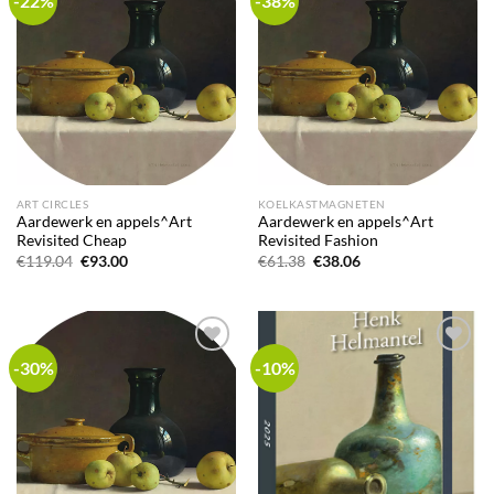
-22%
-38%
wishlist
wishlist
ART CIRCLES
KOELKASTMAGNETEN
Aardewerk en appels^Art
Aardewerk en appels^Art
Revisited Cheap
Revisited Fashion
Oorspronkelijke
Huidige
Oorspronkelijke
Huidige
€
119.04
€
93.00
€
61.38
€
38.06
prijs
prijs
prijs
prijs
was:
is:
was:
is:
€119.04.
€93.00.
€61.38.
€38.06.
-30%
-10%
Add to
Add to
wishlist
wishlist