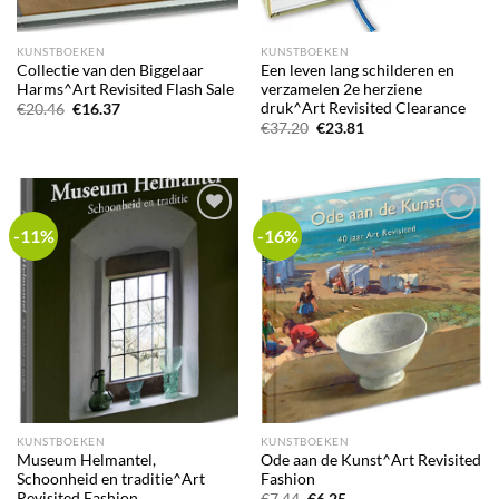
KUNSTBOEKEN
KUNSTBOEKEN
Collectie van den Biggelaar
Een leven lang schilderen en
Harms^Art Revisited Flash Sale
verzamelen 2e herziene
druk^Art Revisited Clearance
Oorspronkelijke
Huidige
€
20.46
€
16.37
prijs
prijs
Oorspronkelijke
Huidige
€
37.20
€
23.81
was:
is:
prijs
prijs
€20.46.
€16.37.
was:
is:
€37.20.
€23.81.
-11%
-16%
Add to
Add to
wishlist
wishlist
KUNSTBOEKEN
KUNSTBOEKEN
Museum Helmantel,
Ode aan de Kunst^Art Revisited
Schoonheid en traditie^Art
Fashion
Revisited Fashion
Oorspronkelijke
Huidige