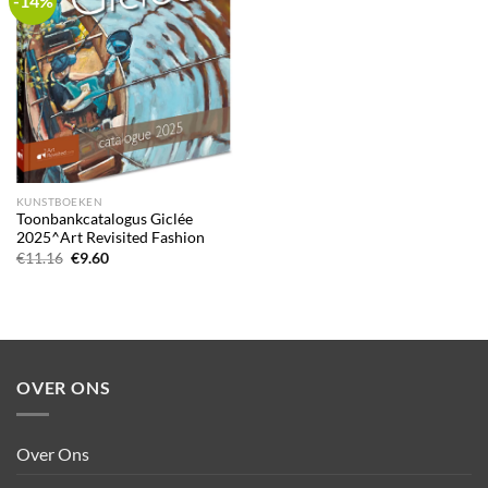
-14%
wishlist
KUNSTBOEKEN
Toonbankcatalogus Giclée
2025^Art Revisited Fashion
Oorspronkelijke
Huidige
€
11.16
€
9.60
prijs
prijs
was:
is:
€11.16.
€9.60.
OVER ONS
Over Ons