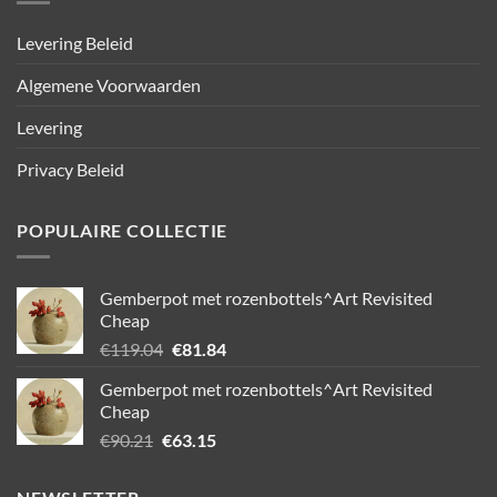
Levering Beleid
Algemene Voorwaarden
Levering
Privacy Beleid
POPULAIRE COLLECTIE
Gemberpot met rozenbottels^Art Revisited
Cheap
Oorspronkelijke
Huidige
€
119.04
€
81.84
prijs
prijs
Gemberpot met rozenbottels^Art Revisited
was:
is:
Cheap
€119.04.
€81.84.
Oorspronkelijke
Huidige
€
90.21
€
63.15
prijs
prijs
was:
is: