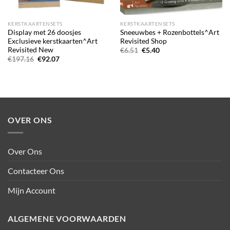
KERSTKAARTENSETS
KERSTKAARTENSETS
Display met 26 doosjes
Sneeuwbes + Rozenbottels^Art
Exclusieve kerstkaarten^Art
Revisited Shop
Revisited New
Oorspronkelijke
Huidige
€
6.51
€
5.40
prijs
prijs
Oorspronkelijke
Huidige
€
197.16
€
92.07
was:
is:
prijs
prijs
€6.51.
€5.40.
was:
is:
€197.16.
€92.07.
OVER ONS
Over Ons
Contacteer Ons
Mijn Account
ALGEMENE VOORWAARDEN