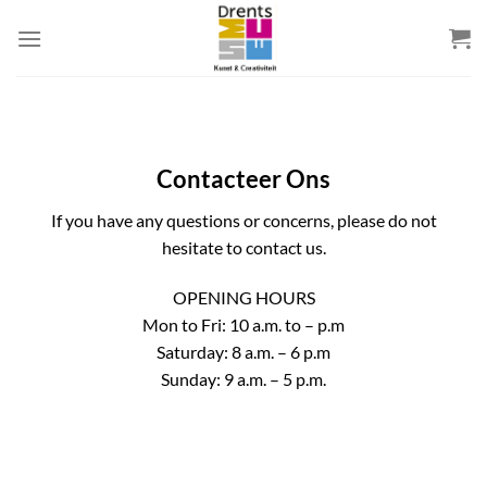
Skip
to
content
Contacteer Ons
If you have any questions or concerns, please do not
hesitate to contact us.
OPENING HOURS
Mon to Fri: 10 a.m. to – p.m
Saturday: 8 a.m. – 6 p.m
Sunday: 9 a.m. – 5 p.m.