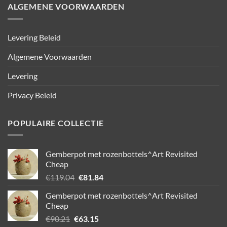
ALGEMENE VOORWAARDEN
Levering Beleid
Algemene Voorwaarden
Levering
Privacy Beleid
POPULAIRE COLLECTIE
Gemberpot met rozenbottels^Art Revisited
Cheap
Oorspronkelijke
Huidige
€
119.04
€
81.84
prijs
prijs
Gemberpot met rozenbottels^Art Revisited
was:
is:
Cheap
€119.04.
€81.84.
Oorspronkelijke
Huidige
€
90.21
€
63.15