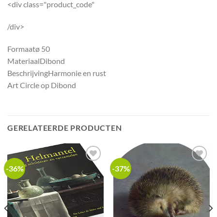
<div class="product_code"
/div>
Formaat
ø 50
Materiaal
Dibond
Beschrijving
Harmonie en rust
Art Circle op Dibond
GERELATEERDE PRODUCTEN
-36%
-37%
Add to
Add to
wishlist
wishlist