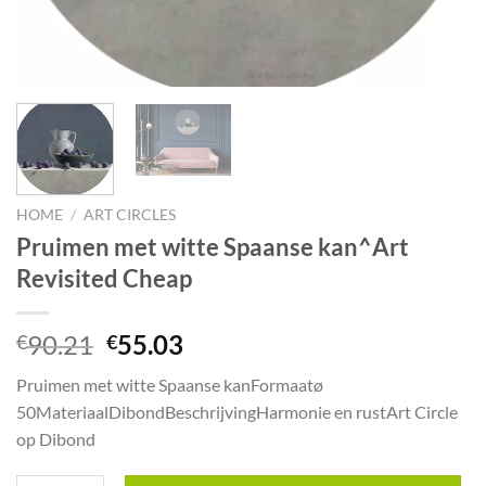
HOME
/
ART CIRCLES
Pruimen met witte Spaanse kan^Art
Revisited Cheap
Oorspronkelijke
Huidige
90.21
55.03
€
€
prijs
prijs
Pruimen met witte Spaanse kanFormaatø
was:
is:
50MateriaalDibondBeschrijvingHarmonie en rustArt Circle
€90.21.
€55.03.
op Dibond