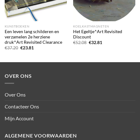
KUNSTBOEKEN
KOELKASTMAGNETEN
Een leven lang schilderen en
Het Egeltje^Art Revisited
verzamelen 2e herziene
Discount
druk^Art Revisited Clearance
Oorspronkelijke
Huidige
€
52.08
€
32.81
prijs
prijs
Oorspronkelijke
Huidige
€
37.20
€
23.81
was:
is:
prijs
prijs
€52.08.
€32.81.
was:
is:
€37.20.
€23.81.
OVER ONS
Over Ons
Contacteer Ons
Mijn Account
ALGEMENE VOORWAARDEN