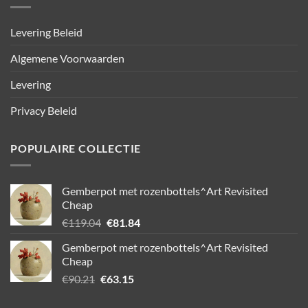
Levering Beleid
Algemene Voorwaarden
Levering
Privacy Beleid
POPULAIRE COLLECTIE
Gemberpot met rozenbottels^Art Revisited
Cheap
Oorspronkelijke
Huidige
€
119.04
€
81.84
prijs
prijs
Gemberpot met rozenbottels^Art Revisited
was:
is:
Cheap
€119.04.
€81.84.
Oorspronkelijke
Huidige
€
90.21
€
63.15
prijs
prijs
was:
is: