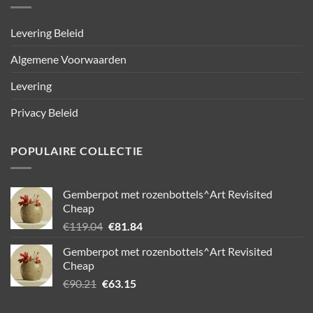
Levering Beleid
Algemene Voorwaarden
Levering
Privacy Beleid
POPULAIRE COLLECTIE
Gemberpot met rozenbottels^Art Revisited
Cheap
Oorspronkelijke
Huidige
€
119.04
€
81.84
prijs
prijs
Gemberpot met rozenbottels^Art Revisited
was:
is:
Cheap
€119.04.
€81.84.
Oorspronkelijke
Huidige
€
90.21
€
63.15
prijs
prijs
was:
is: