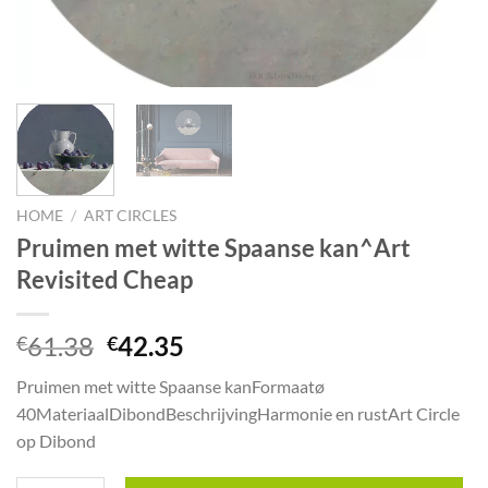
HOME
/
ART CIRCLES
Pruimen met witte Spaanse kan^Art
Revisited Cheap
Oorspronkelijke
Huidige
61.38
42.35
€
€
prijs
prijs
Pruimen met witte Spaanse kanFormaatø
was:
is:
40MateriaalDibondBeschrijvingHarmonie en rustArt Circle
€61.38.
€42.35.
op Dibond