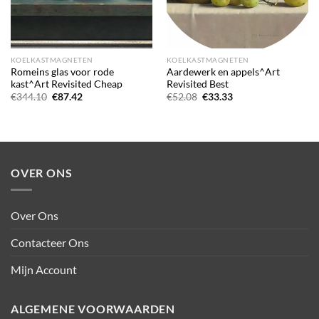
KOELKASTMAGNETEN
KOELKASTMAGNETEN
Romeins glas voor rode
Aardewerk en appels^Art
kast^Art Revisited Cheap
Revisited Best
Oorspronkelijke
Huidige
Oorspronkelijke
Huidige
€
344.10
€
87.42
€
52.08
€
33.33
prijs
prijs
prijs
prijs
was:
is:
was:
is:
€344.10.
€87.42.
€52.08.
€33.33.
OVER ONS
Over Ons
Contacteer Ons
Mijn Account
ALGEMENE VOORWAARDEN