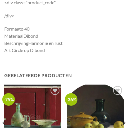
<div class="product_code"
/div>
Formaat
ø 40
Materiaal
Dibond
Beschrijving
Harmonie en rust
Art Circle op Dibond
GERELATEERDE PRODUCTEN
-75%
-36%
Add to
Add to
wishlist
wishlist