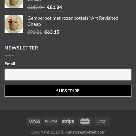
Oorspronkelijke
Huidige
€
119.04
€
81.84
prijs
prijs
Gemberpot met rozenbottels^Art Revisited
was:
is:
Cheap
€119.04.
€81.84.
Oorspronkelijke
Huidige
€
90.21
€
63.15
prijs
prijs
was:
is:
NEWSLETTER
€90.21.
€63.15.
Email
Copyright 2026 ©
kunstcreativiteit.com