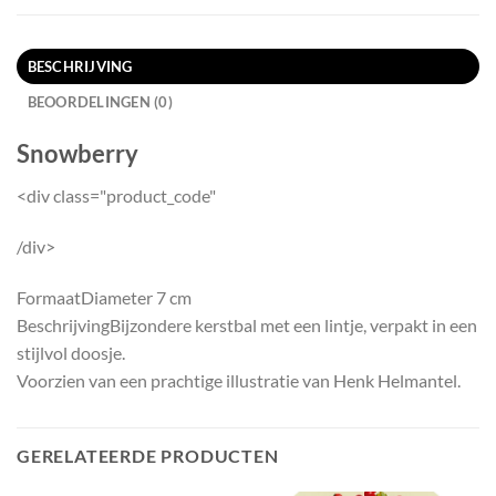
BESCHRIJVING
BEOORDELINGEN (0)
Snowberry
<div class="product_code"
/div>
Formaat
Diameter 7 cm
Beschrijving
Bijzondere kerstbal met een lintje, verpakt in een
stijlvol doosje.
Voorzien van een prachtige illustratie van Henk Helmantel.
GERELATEERDE PRODUCTEN