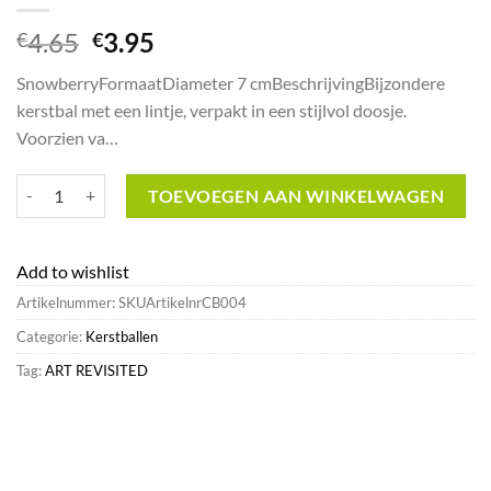
Oorspronkelijke
Huidige
4.65
3.95
€
€
prijs
prijs
SnowberryFormaatDiameter 7 cmBeschrijvingBijzondere
was:
is:
kerstbal met een lintje, verpakt in een stijlvol doosje.
€4.65.
€3.95.
Voorzien va…
Snowberry^Art Revisited Cheap aantal
TOEVOEGEN AAN WINKELWAGEN
Add to wishlist
Artikelnummer:
SKUArtikelnrCB004
Categorie:
Kerstballen
Tag:
ART REVISITED