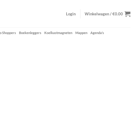
Login
Winkelwagen /
€
0.00
o Shoppers
Boekenleggers
Koelkastmagneten
Mappen
Agenda’s