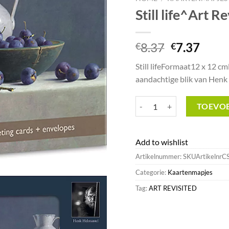
Still life^Art R
Oorspronk
Huid
8.37
7.37
€
€
prijs
prijs
Still lifeFormaat12 x 12 c
was:
is:
aandachtige blik van Henk
€8.37.
€7.37
Still life^Art Revisited Outlet
TOEVO
Add to wishlist
Artikelnummer:
SKUArtikelnrC
Categorie:
Kaartenmapjes
Tag:
ART REVISITED