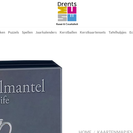
ken
Puzzels
Spellen
Jaarkalenders
Kerstballen
Kerstkaartensets
Tafelhulpjes
Ec
Add to
wishlist
HOME
/
KAARTENMAPJES