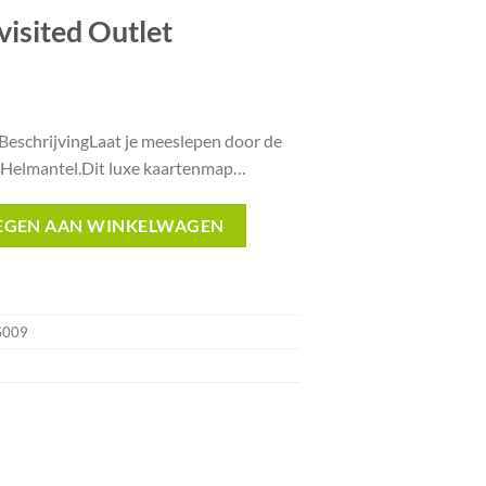
evisited Outlet
elijke
ige
mBeschrijvingLaat je meeslepen door de
 Helmantel.Dit luxe kaartenmap…
.
 aantal
EGEN AAN WINKELWAGEN
S009