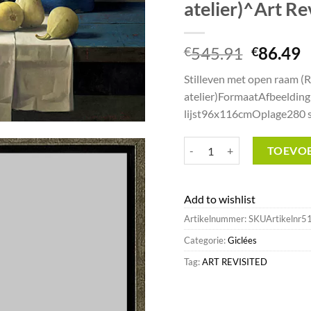
atelier)^Art Re
Oorspro
H
545.91
86.49
€
€
prijs
p
Stilleven met open raam 
was:
is
atelier)FormaatAfbeeldin
€545.91
€
lijst96x116cmOplage280 
Stilleven met open raam (Rem
TOEVO
Add to wishlist
Artikelnummer:
SKUArtikelnr5
Categorie:
Giclées
Tag:
ART REVISITED