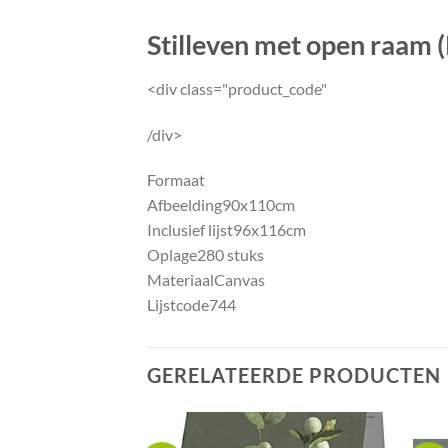
Stilleven met open raam 
<div class="product_code"
/div>
Formaat
Afbeelding
90x110cm
Inclusief lijst
96x116cm
Oplage
280 stuks
Materiaal
Canvas
Lijstcode
744
GERELATEERDE PRODUCTEN