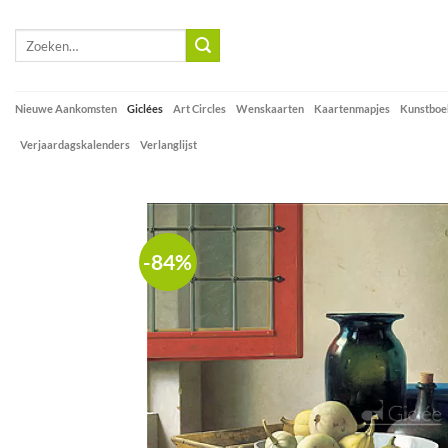
Skip
to
Zoeken
naar:
content
Nieuwe Aankomsten
Giclées
Art Circles
Wenskaarten
Kaartenmapjes
Kunstboe
Verjaardagskalenders
Verlanglijst
-84%