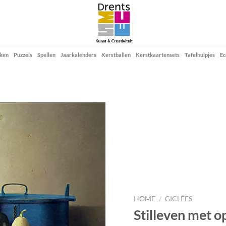
ken
Puzzels
Spellen
Jaarkalenders
Kerstballen
Kerstkaartensets
Tafelhulpjes
Ec
Add to
wishlist
HOME
/
GICLÉES
Stilleven met 