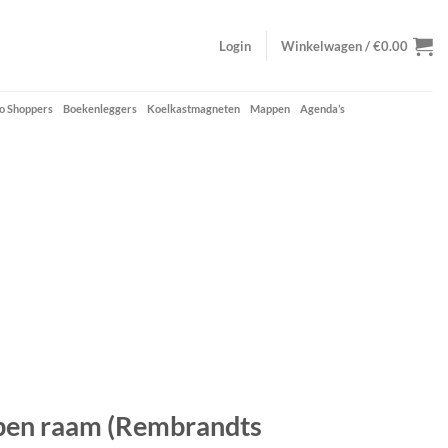
Login
Winkelwagen /
€
0.00
o Shoppers
Boekenleggers
Koelkastmagneten
Mappen
Agenda’s
open raam (Rembrandts